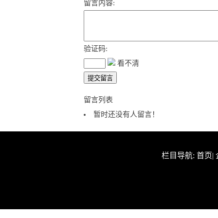
留言内容:
验证码:
看不清
留言列表
暂时还没有人留言！
栏目导航:
首页
|