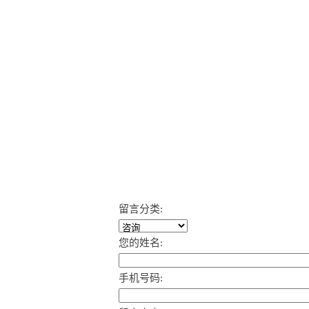
留言分类:
您的姓名:
手机号码: