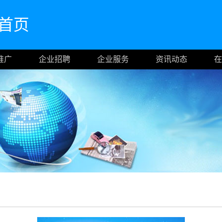
网首页
推广
企业招聘
企业服务
资讯动态
在