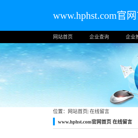
www.hphst.com官
网站首页
企业查询
企业
位置：
网站首页
|
在线留言
www.hphst.com官网首页 在线留言