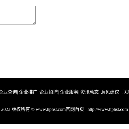
企业查询
|
企业推广
|
企业招聘
|
企业服务
|
资讯动态
|
意见建议
|
联
2023 版权所有 © www.hphst.com官网首页
http://www.hphst.com